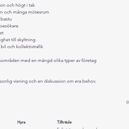
on och högt i tak 
rum och många mötesrum
bastu
 besökare 
et
et till skyltning
il och kollektivtrafik
gsområden med en mängd olika typer av företag 
sonlig visning och en diskussion om era behov. 
0
Hyra
Tillträde