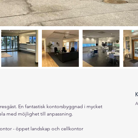
K
A
yresgäst. En fantastisk kontorsbyggnad i mycket 
 hela med möjlighet till anpassning.
kontor - öppet landskap och cellkontor