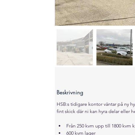
Beskrivning
HSB:s tidigare kontor väntar på ny h
fint skick där ni kan hyra delar eller
Från 250 kvm upp till 1800 kvm 
600 kvm lager