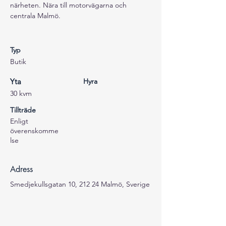
närheten. Nära till motorvägarna och 
centrala Malmö. 
Typ
Butik
Yta
Hyra
30 kvm
Tillträde
Enligt
överenskomme
lse
Adress
Smedjekullsgatan 10, 212 24 Malmö, Sverige