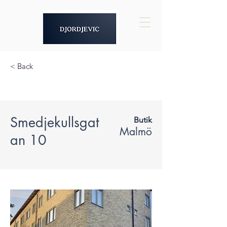
< Back
Smedjekullsgat
Butik
Malmö
an 10